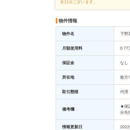
全11台ございます。
物件情報
物件名
下野
月額使用料
0.7
保証金
なし
所在地
枚方市
取引態様
代理
★保
備考欄
分先
情報更新日
202