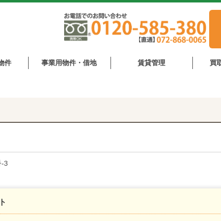
物件
事業用物件・借地
賃貸管理
買
-3
ト