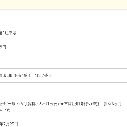
第2駐車場
7万円
印田町1057番-1、1057番-3
証金(一般の方は賃料の3ヶ月分要) ★車庫証明発行の際は、賃料6ヶ月
払い要
2年7月25日