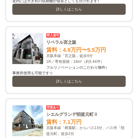
室内には大きめの収納棚が寝室としても分けれます♪
詳しくはこちら
即入居可
リベラル宮之阪
賃料：4.9万円
〜5.5万円
京阪本線「宮之阪」徒歩4分
1R／専有面積：18m²
（約5.44坪）
フルリノベーションのこだわり物件♪
事務所使用も可能です☆
詳しくはこちら
空室あり
シエルグランデ招提元町Ⅱ
賃料：7.1万円
京阪本線「樟葉駅」からバス13分、バス停「招
提元町」徒歩2分