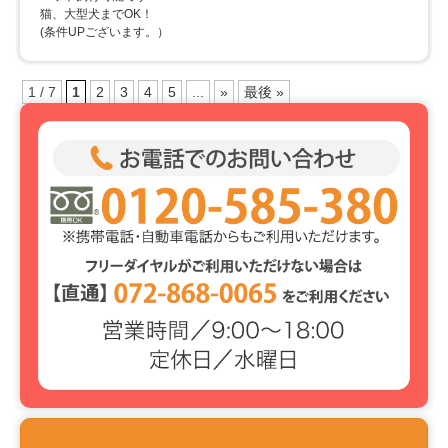
猫、大型犬までOK！
(条件UPございます。）
1 / 7
1
2
3
4
5
...
»
最後 »