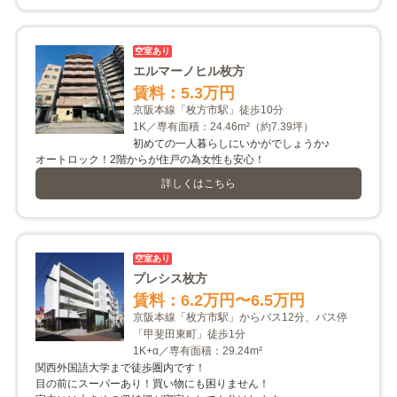
空室あり
エルマーノヒル枚方
賃料：5.3万円
京阪本線「枚方市駅」徒歩10分
1K／専有面積：24.46m²
（約7.39坪）
初めての一人暮らしにいかがでしょうか♪
オートロック！2階からが住戸の為女性も安心！
詳しくはこちら
空室あり
プレシス枚方
賃料：6.2万円
〜6.5万円
京阪本線「枚方市駅」からバス12分、バス停
「甲斐田東町」徒歩1分
1K+α／専有面積：29.24m²
関西外国語大学まで徒歩圏内です！
目の前にスーパーあり！買い物にも困りません！