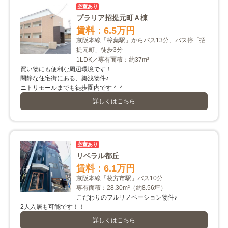
空室あり
プラリア招提元町Ａ棟
賃料：6.5万円
京阪本線「樟葉駅」からバス13分、バス停「招
提元町」徒歩3分
1LDK／専有面積：約37m²
買い物にも便利な周辺環境です！
閑静な住宅街にある、築浅物件♪
ニトリモールまでも徒歩圏内です＾＾
詳しくはこちら
空室あり
リベラル都丘
賃料：6.1万円
京阪本線「枚方市駅」バス10分
専有面積：28.30m²
（約8.56坪）
こだわりのフルリノベーション物件♪
2人入居も可能です！！
詳しくはこちら