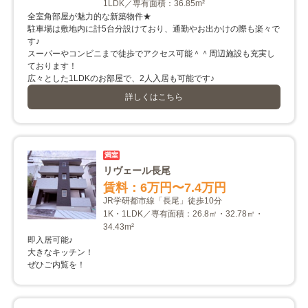
1LDK／専有面積：36.85m²
全室角部屋が魅力的な新築物件★
駐車場は敷地内に計5台分設けており、通勤やお出かけの際も楽々で
す♪
スーパーやコンビニまで徒歩でアクセス可能＾＾周辺施設も充実し
ております！
広々とした1LDKのお部屋で、2人入居も可能です♪
詳しくはこちら
満室
リヴェール長尾
賃料：6万円
〜7.4万円
JR学研都市線「長尾」徒歩10分
1K・1LDK／専有面積：26.8㎡・32.78㎡・
34.43m²
即入居可能♪
大きなキッチン！
ぜひご内覧を！