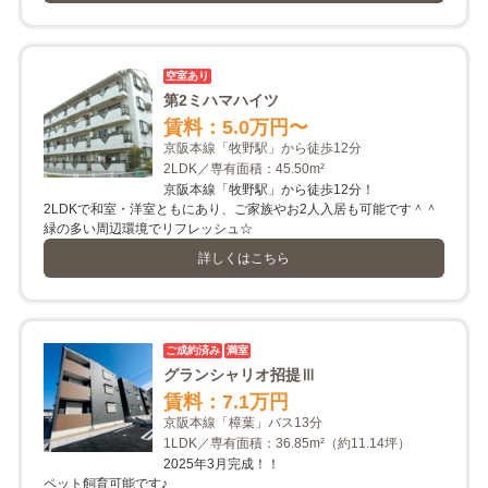
空室あり
第2ミハマハイツ
賃料：5.0万円
〜
京阪本線「牧野駅」から徒歩12分
2LDK／専有面積：45.50m²
京阪本線「牧野駅」から徒歩12分！
2LDKで和室・洋室ともにあり、ご家族やお2人入居も可能です＾＾
緑の多い周辺環境でリフレッシュ☆
詳しくはこちら
ご成約済み
満室
グランシャリオ招提Ⅲ
賃料：7.1万円
京阪本線「樟葉」バス13分
1LDK／専有面積：36.85m²
（約11.14坪）
2025年3月完成！！
ペット飼育可能です♪