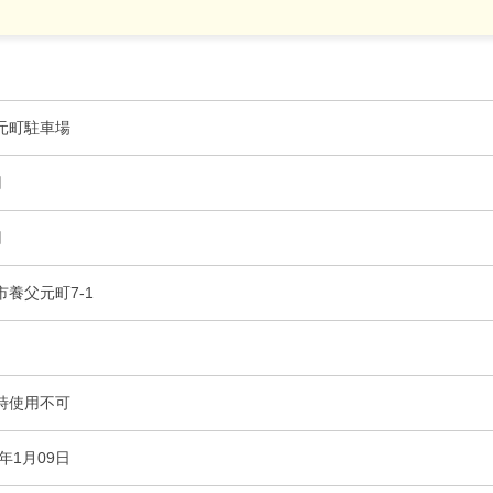
元町駐車場
円
円
市養父元町7-1
時使用不可
2年1月09日