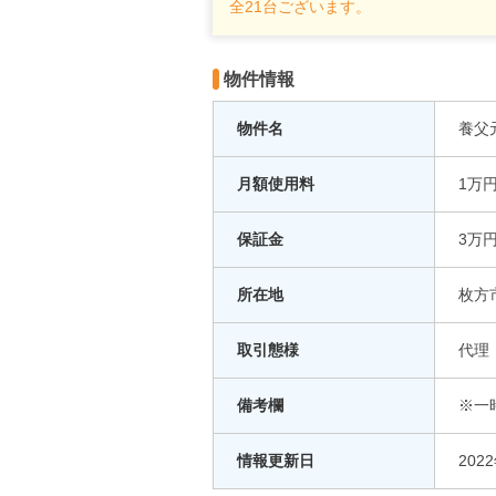
全21台ございます。
物件情報
物件名
養父
月額使用料
1万
保証金
3万
所在地
枚方
取引態様
代理
備考欄
※一
情報更新日
202