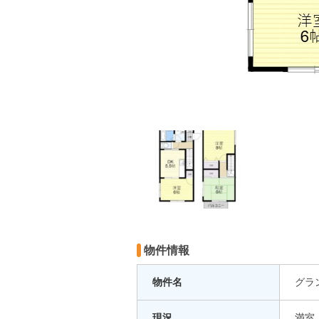
物件情報
物件名
グラ
現況
満