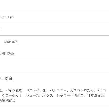
6年11月築
戸
（約19.36坪）
鉄骨2階建
00円(1台)
場、バイク置場、バストイレ別、バルコニー、ガスコンロ対応、2口コ
、クローゼット、シューズボックス、シャワー付洗面台、独立洗面台、
洗濯機置場