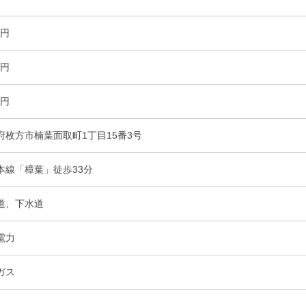
万円
万円
万円
府枚方市楠葉面取町1丁目15番3号
本線「樟葉」徒歩33分
道、下水道
電力
ガス