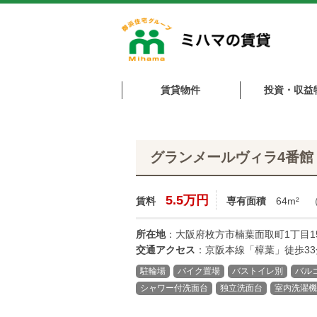
賃貸物件
投資・収益
グランメールヴィラ4番
5.5万円
賃料
専有面積
64m²
（
所在地
：大阪府枚方市楠葉面取町1丁目1
交通アクセス
：京阪本線「樟葉」徒歩33
駐輪場
バイク置場
バストイレ別
バル
シャワー付洗面台
独立洗面台
室内洗濯機