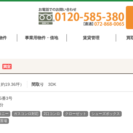
物件
事業用物件・借地
賃貸管理
買
館
満室
約19.36坪）
間取り
3DK
5番3号
分
コニー
ガスコンロ対応
2口コンロ
クローゼット
シューズボックス
置場