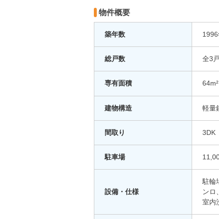
物件概要
築年数
199
総戸数
全3
専有面積
64m²
建物構造
軽量
間取り
3DK
駐車場
11,0
駐輪
設備・仕様
ンロ
室内