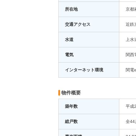
所在地
京都
交通アクセス
近鉄
水道
上水
電気
関西
インターネット環境
関電
物件概要
築年数
平成
総戸数
全44