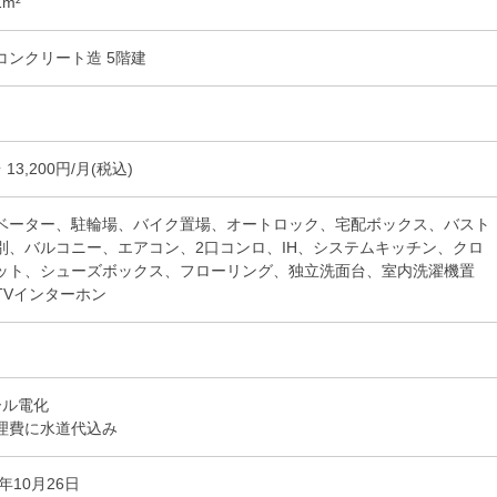
1m²
コンクリート造 5階建
 13,200円/月(税込)
ベーター、駐輪場、バイク置場、オートロック、宅配ボックス、バスト
別、バルコニー、エアコン、2口コンロ、IH、システムキッチン、クロ
ット、シューズボックス、フローリング、独立洗面台、室内洗濯機置
TVインターホン
ール電化
理費に水道代込み
5年10月26日