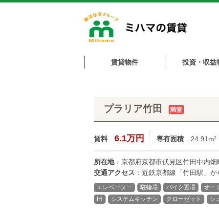
賃貸物件
投資・収益
プラリア竹田
満室
6.1万円
賃料
専有面積
24.91m²
所在地
：京都府京都市伏見区竹田中内畑町
交通アクセス
：近鉄京都線「竹田駅」か
エレベーター
駐輪場
バイク置場
オー
IH
システムキッチン
クローゼット
シ