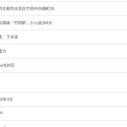
府京都市伏見区竹田中内畑町35
京都線「竹田駅」から徒歩6分
道、下水道
電力
eo光対応
26年3月
戸