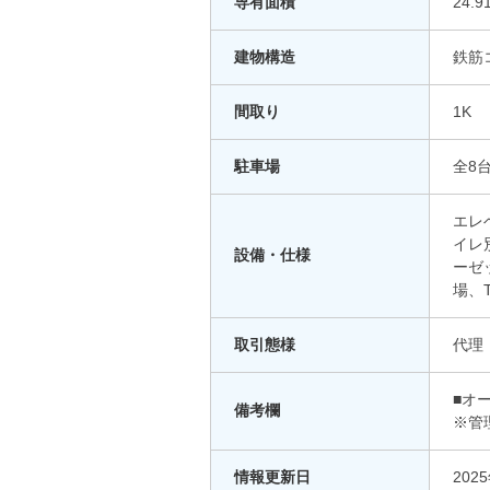
専有面積
24.9
建物構造
鉄筋
間取り
1K
駐車場
全8台
エレ
イレ
設備・仕様
ーゼ
場、
取引態様
代理
■オ
備考欄
※管
情報更新日
202