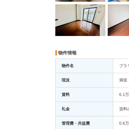
物件情報
物件名
プラ
現況
満
賃料
6.1
礼金
賃料
管理費・共益費
0.6