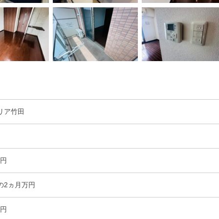
リア竹田
室
万円
の2ヵ月万円
万円