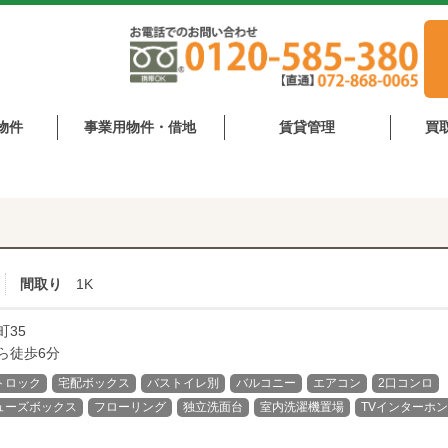
物件
事業用物件・借地
賃貸管理
買
間取り
1K
35
ら徒歩6分
トロック
宅配ボックス
バストイレ別
バルコニー
エアコン
2口コンロ
ューズボックス
フローリング
独立洗面台
室内洗濯機置場
TVインターホン