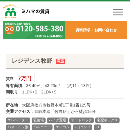
資料請求・お問い合わせ
レジデンス牧野
満室
7万円
賃料
専有面積
36.40㎡、43.23m²
（約11～13坪）
間取り
1LDK+S、2LDK+S
所在地
：大阪府枚方市牧野本町1丁目1番125号
交通アクセス
：京阪本線「牧野駅」から徒歩15分
エレベーター
駐輪場
バイク置場
オートロック
宅配ボックス
バストイレ別
バルコニー
エアコン
2口コンロ
IH