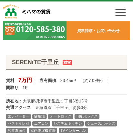
資料請求・お問い合わせ
SERENiTE千里丘
満室
7万円
賃料
専有面積
23.45m²
（約7.09坪）
間取り
1K
所在地
：大阪府摂津市千里丘１丁目6番15号
交通アクセス
：東海道線「千里丘」徒歩3分
エレベーター
駐輪場
オートロック
宅配ボックス
バストイレ別
エアコン
システムキッチン
シューズボックス
独立洗面台
室内洗濯機置場
TVインターホン