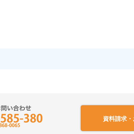
！
資料請求・